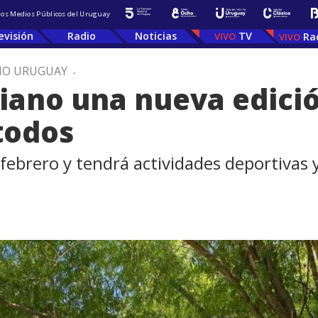
 los Medios Públicos del Uruguay
evisión
Radio
Noticias
TV
Ra
IO URUGUAY
.
iano una nueva edici
todos
 febrero y tendrá actividades deportivas y