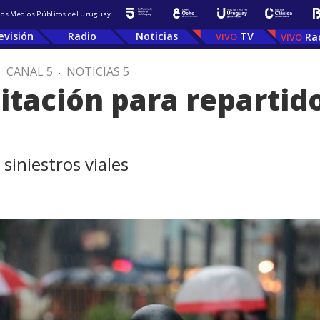
 los Medios Públicos del Uruguay
evisión
Radio
Noticias
TV
Ra
.
CANAL 5
.
NOTICIAS 5
.
tación para repartid
siniestros viales