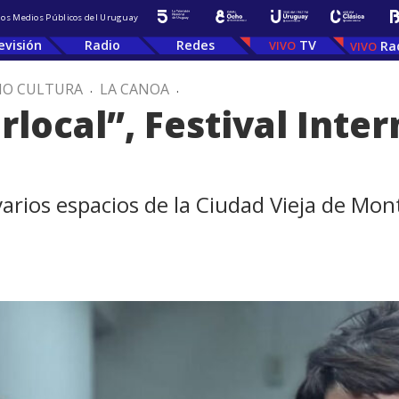
 los Medios Públicos del Uruguay
evisión
Radio
Redes
TV
Ra
IO CULTURA
.
LA CANOA
.
local”, Festival Inter
arios espacios de la Ciudad Vieja de Mont