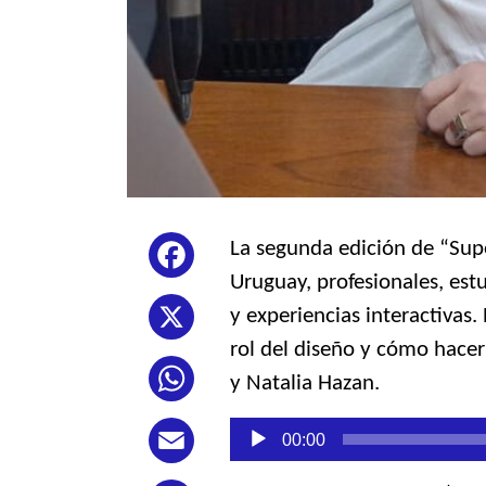
La segunda edición de “Supe
Facebook
Uruguay, profesionales, estu
y experiencias interactivas.
X
rol del diseño y cómo hacer
WhatsApp
y Natalia Hazan.
Reproductor
00:00
Email
de
audio