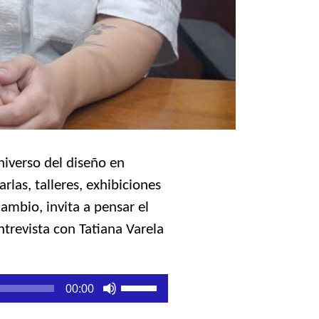
niverso del diseño en
rlas, talleres, exhibiciones
cambio, invita a pensar el
ntrevista con Tatiana Varela
Utiliza
00:00
las
teclas