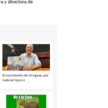
a y directora de
de
flecha
arriba/abajo
para
aumentar
o
disminuir
el
volumen.
El nacimiento de Uruguay, por
Gabriel Quirici