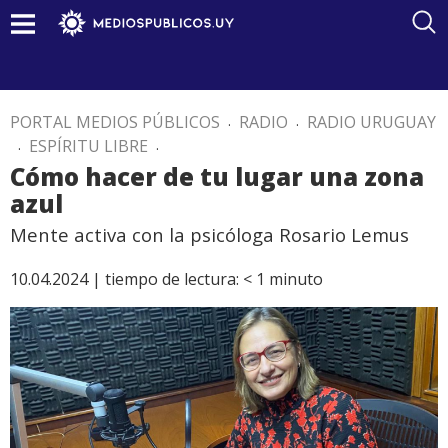
PORTAL MEDIOS PÚBLICOS
.
RADIO
.
RADIO URUGUAY
.
ESPÍRITU LIBRE
.
Cómo hacer de tu lugar una zona
azul
Mente activa con la psicóloga Rosario Lemus
10.04.2024 |
tiempo de lectura:
< 1
minuto