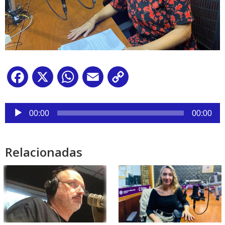
Facebook
X
WhatsApp
Email
Copy
Link
Reproductor
de
00:00
00:00
audio
Relacionadas