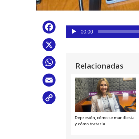
Reproductor
Facebook
de
00:00
audio
X
WhatsApp
Relacionadas
Email
Copy
Link
Depresión, cómo se manifiesta
y cómo tratarla