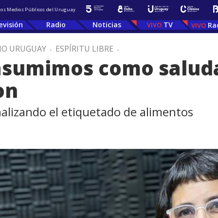
 los Medios Públicos del Uruguay
evisión
Radio
Noticias
TV
Ra
IO URUGUAY
.
ESPÍRITU LIBRE
.
asumimos como saluda
on
alizando el etiquetado de alimentos