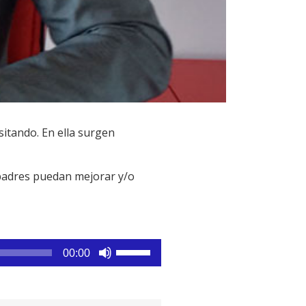
itando. En ella surgen
 padres puedan mejorar y/o
Utiliza
00:00
las
teclas
de