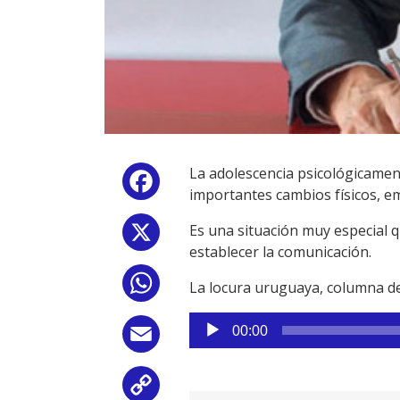
La adolescencia psicológicamen
Facebook
importantes cambios físicos, emo
Es una situación muy especial q
X
establecer la comunicación.
WhatsApp
La locura uruguaya, columna d
Reproductor
00:00
Email
de
audio
Copy