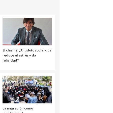
flecha
arriba/abajo
para
aumentar
o
disminuir
el
volumen.
El chisme: ¿Antídoto social que
reduce el estrés y da
felicidad?
La migración como