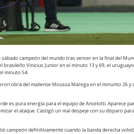
 sábado campeón del mundo tras vencer en la final del Mundia
l brasileño Vinicius Junior en el minuto 13 y 69, el uruguayo
el minuto 54.
ueron obra del maliense Moussa Marega en el minunto 26 y d
erde es pura energía para el equipo de Ancelotti. Aparece p
izar el ataque. Castigó un mal despeje con su disparo para e
ntió campeón definitivamente cuando la banda derecha volvi