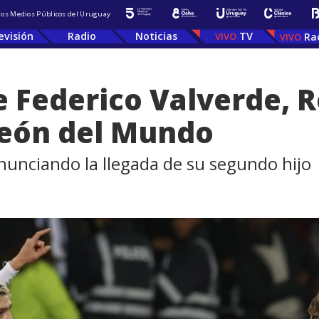
 los Medios Públicos del Uruguay
evisión
Radio
Noticias
TV
Ra
e Federico Valverde, R
eón del Mundo
nunciando la llegada de su segundo hijo