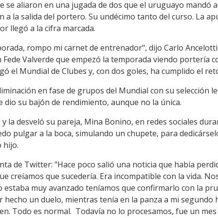
de se aliaron en una jugada de dos que el uruguayo mandó a l
n a la salida del portero. Su undécimo tanto del curso. La a
r llegó a la cifra marcada.
orada, rompo mi carnet de entrenador", dijo Carlo Ancelotti
un Fede Valverde que empezó la temporada viendo portería con 
gó el Mundial de Clubes y, con dos goles, ha cumplido el reto
iminación en fase de grupos del Mundial con su selección l
e dio su bajón de rendimiento, aunque no la única.
 y la desveló su pareja, Mina Bonino, en redes sociales dura
edo pulgar a la boca, simulando un chupete, para dedicársel
hijo.
nta de Twitter: "Hace poco salió una noticia que había perd
que creíamos que sucedería. Era incompatible con la vida. 
o estaba muy avanzado teníamos que confirmarlo con la pru
 hecho un duelo, mientras tenía en la panza a mi segundo hij
en. Todo es normal. Todavía no lo procesamos, fue un mes m