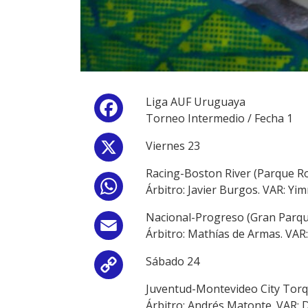
Liga AUF Uruguaya
Facebook
Torneo Intermedio / Fecha 1
Viernes 23
X
Racing-Boston River (Parque Ro
WhatsApp
Árbitro: Javier Burgos. VAR: Yi
Nacional-Progreso (Gran Parque
Email
Árbitro: Mathías de Armas. VAR
Sábado 24
Copy
Juventud-Montevideo City Torqu
Link
Árbitro: Andrés Matonte. VAR: 