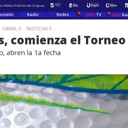
 los Medios Públicos del Uruguay
evisión
Radio
Redes
TV
Ra
.
CANAL 5
.
NOTICIAS 5
.
s, comienza el Torneo
, abren la 1a fecha