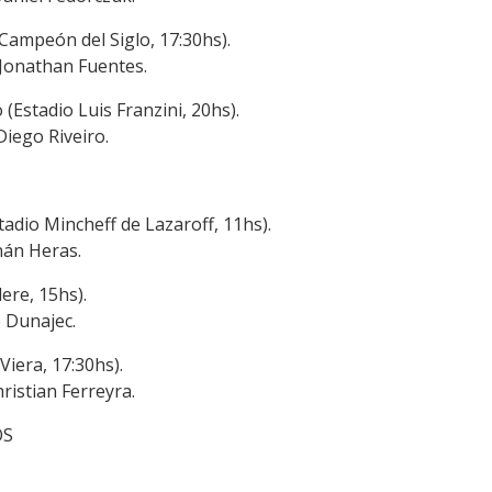
Campeón del Siglo, 17:30hs).
 Jonathan Fuentes.
Estadio Luis Franzini, 20hs).
Diego Riveiro.
dio Mincheff de Lazaroff, 11hs).
nán Heras.
ere, 15hs).
o Dunajec.
iera, 17:30hs).
ristian Ferreyra.
OS