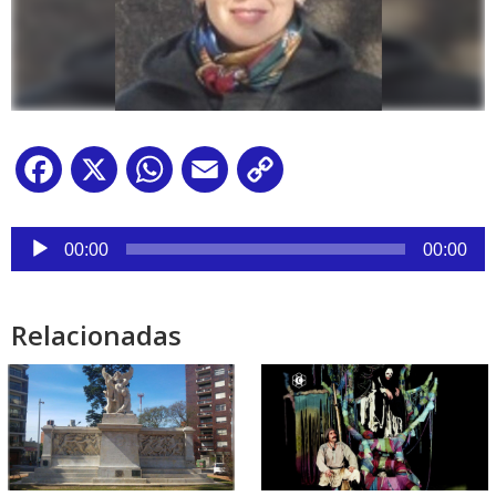
Facebook
X
WhatsApp
Email
Copy
Link
Reproductor
de
00:00
00:00
audio
Relacionadas