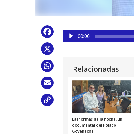
Reproductor
Facebook
de
00:00
audio
X
WhatsApp
Relacionadas
Email
Copy
Link
Las formas de la noche, un
documental del Polaco
Goyeneche