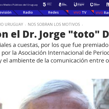
 los Medios Públicos del Uruguay
evisión
Radio
Redes
TV
Ra
IO URUGUAY
.
NOS SOBRAN LOS MOTIVOS
.
el Dr. Jorge "toto" D
les a cuestas, por los que fue premiado
 por la Asociación Internacional de Peri
 y el ambiente de la comunicación entre o