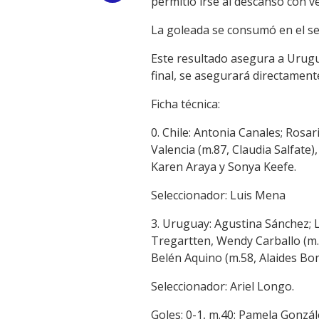
permitió irse al descanso con ve
Link
La goleada se consumó en el se
Este resultado asegura a Urugua
final, se asegurará directament
Ficha técnica:
0. Chile: Antonia Canales; Rosa
Valencia (m.87, Claudia Salfate
Karen Araya y Sonya Keefe.
Seleccionador: Luis Mena
3. Uruguay: Agustina Sánchez; 
Tregartten, Wendy Carballo (m.7
Belén Aquino (m.58, Alaides Bon
Seleccionador: Ariel Longo.
Goles: 0-1, m.40: Pamela Gonzále