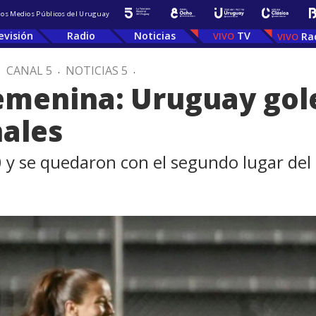
 los Medios Públicos del Uruguay
evisión
Radio
Noticias
TV
Ra
.
CANAL 5
.
NOTICIAS 5
.
menina: Uruguay golea
nales
0 y se quedaron con el segundo lugar del