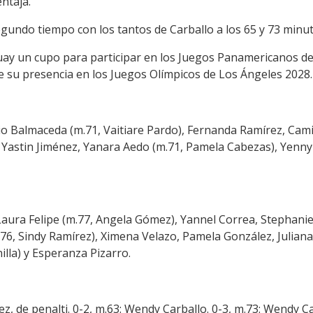
ntaja.
gundo tiempo con los tantos de Carballo a los 65 y 73 minu
y un cupo para participar en los Juegos Panamericanos de Li
e su presencia en los Juegos Olímpicos de Los Ángeles 2028.
rio Balmaceda (m.71, Vaitiare Pardo), Fernanda Ramírez, Cami
), Yastin Jiménez, Yanara Aedo (m.71, Pamela Cabezas), Yenny
Laura Felipe (m.77, Angela Gómez), Yannel Correa, Stephanie
6, Sindy Ramírez), Ximena Velazo, Pamela González, Juliana 
illa) y Esperanza Pizarro.
z, de penalti. 0-2, m.63: Wendy Carballo. 0-3, m.73: Wendy Ca