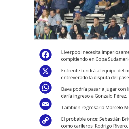
Liverpool necesita imperiosamen
Facebook
compitiendo en Copa Sudameri
Enfrente tendrá al equipo del
X
entreverado la disputa del pase
WhatsApp
Bava podría pasar a jugar con lí
daría ingreso a Gonzalo Pérez.
Email
También regresaría Marcelo Mel
El probable once: Sebastián Br
Copy
como carileros; Rodrigo Rivero