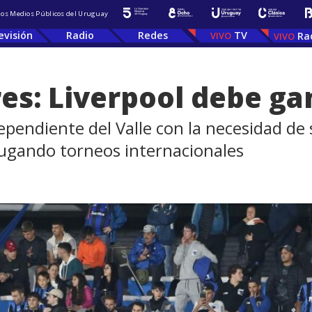
 los Medios Públicos del Uruguay
evisión
Radio
Redes
TV
Ra
es: Liverpool debe ga
ependiente del Valle con la necesidad de
ugando torneos internacionales