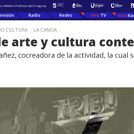
 los Medios Públicos del Uruguay
evisión
Radio
Redes
TV
Ra
IO CULTURA
.
LA CANOA
.
de arte y cultura con
z, cocreadora de la actividad, la cual se
.