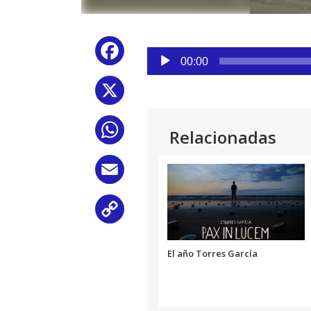
Reproductor
Facebook
de
00:00
audio
X
WhatsApp
Relacionadas
Email
Copy
Link
El año Torres García