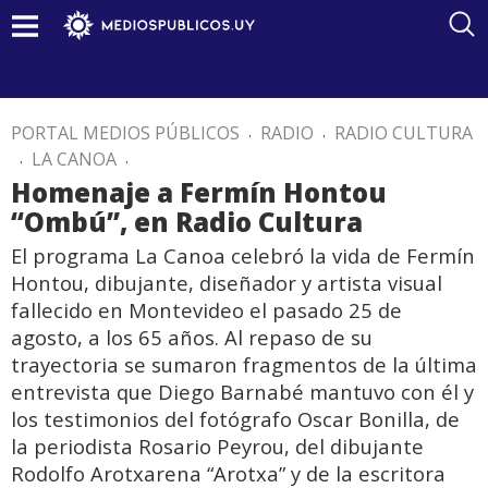
PORTAL MEDIOS PÚBLICOS
.
RADIO
.
RADIO CULTURA
.
LA CANOA
.
Homenaje a Fermín Hontou
“Ombú”, en Radio Cultura
El programa La Canoa celebró la vida de Fermín
Hontou, dibujante, diseñador y artista visual
fallecido en Montevideo el pasado 25 de
agosto, a los 65 años. Al repaso de su
trayectoria se sumaron fragmentos de la última
entrevista que Diego Barnabé mantuvo con él y
los testimonios del fotógrafo Oscar Bonilla, de
la periodista Rosario Peyrou, del dibujante
Rodolfo Arotxarena “Arotxa” y de la escritora