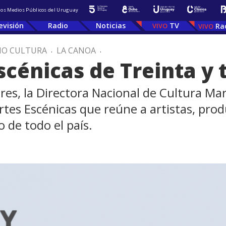
 los Medios Públicos del Uruguay
evisión
Radio
Noticias
TV
Ra
IO CULTURA
.
LA CANOA
.
scénicas de Treinta y 
Tres, la Directora Nacional de Cultura Ma
 Artes Escénicas que reúne a artistas, pr
 de todo el país.