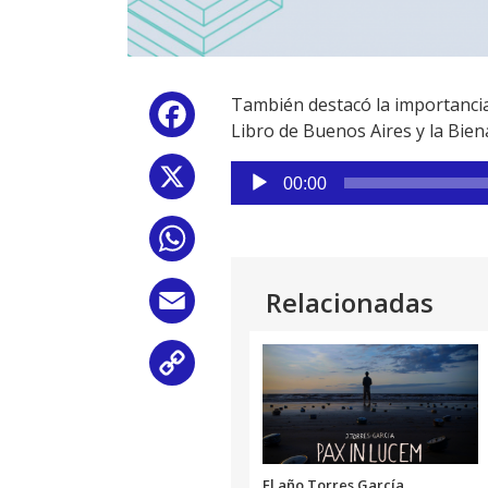
También destacó la importancia
Facebook
Libro de Buenos Aires y la Bien
Reproductor
X
00:00
de
audio
WhatsApp
Relacionadas
Email
Copy
Link
El año Torres García