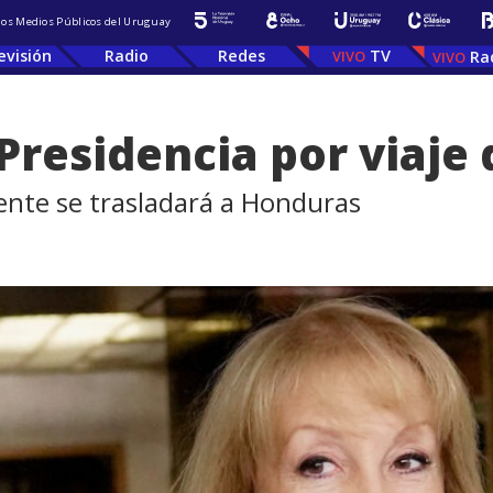
 los Medios Públicos del Uruguay
evisión
Radio
Redes
TV
Ra
Presidencia por viaje 
dente se trasladará a Honduras