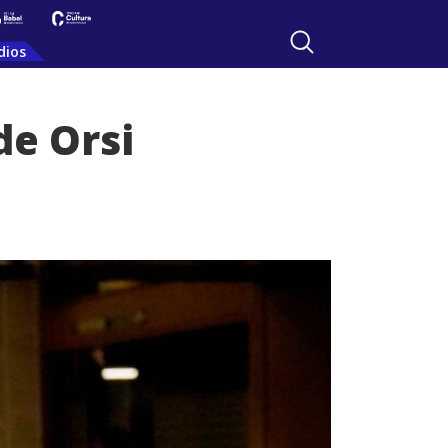
dios
de Orsi