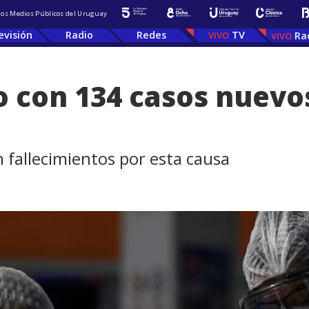
 los Medios Públicos del Uruguay
evisión
Radio
Redes
TV
Ra
o con 134 casos nuevo
in fallecimientos por esta causa