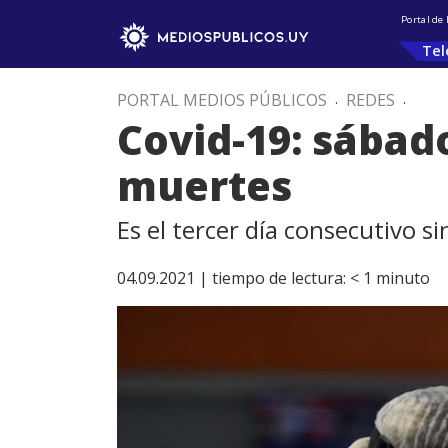
Portal de
Tel
PORTAL MEDIOS PÚBLICOS
.
REDES
.
Covid-19: sábad
muertes
Es el tercer día consecutivo s
04.09.2021 |
tiempo de lectura:
< 1
minuto