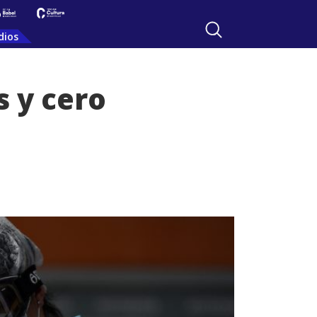
dios
s y cero