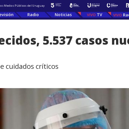
 los Medios Públicos del Uruguay
evisión
Radio
Noticias
TV
Ra
lecidos, 5.537 casos nu
e cuidados críticos