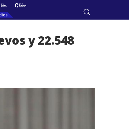
dios
evos y 22.548