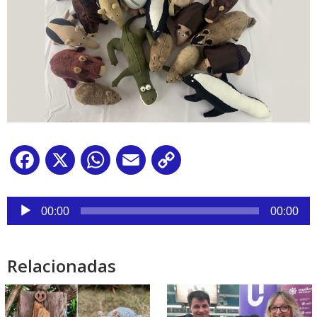
Facebook
X
WhatsApp
Email
Copy
Link
Reproductor
de
00:00
00:00
audio
Relacionadas