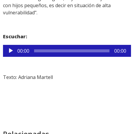
con hijos pequeños, es decir en situación de alta
vulnerabilidad".
Escuchar:
Reproductor
00:00
00:00
de
audio
Texto: Adriana Martell
Relacionadas