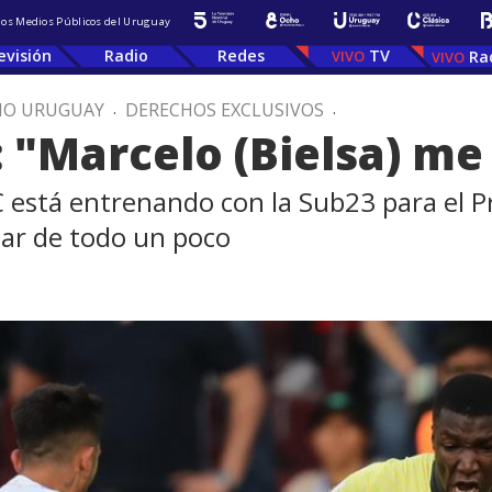
 los Medios Públicos del Uruguay
evisión
Radio
Redes
TV
Ra
IO URUGUAY
.
DERECHOS EXCLUSIVOS
.
: "Marcelo (Bielsa) me
C está entrenando con la Sub23 para el P
lar de todo un poco