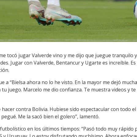
 me tocó jugar Valverde vino y me dijo que juegue tranquilo 
des. Jugar con Valverde, Bentancur y Ugarte es increíble. Es
ción.
 a “Bielsa ahora no lo he visto. En la mayor me dejó mucha a
a tu juego. Marcelo me dio confianza. Te muestra videos y te 
 hacer contra Bolivia. Hubiese sido espectacular con todo el 
e pegué. Me la sacó bien el golero”, lamentó.
utbolístico en los últimos tiempos: “Pasó todo muy rápido p
S y Uruguay. Lo estoy disfrutando muchísimo. Ahora enfocad