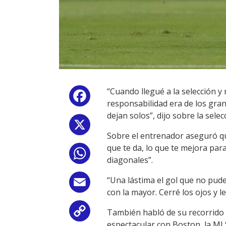
“Cuando llegué a la selección y
Facebook
responsabilidad era de los gran
dejan solos”, dijo sobre la selec
X
Sobre el entrenador aseguró que
que te da, lo que te mejora par
WhatsApp
diagonales”.
“Una lástima el gol que no pude
Email
con la mayor. Cerré los ojos y l
También habló de su recorrido f
Copy
espectacular con Boston, la ML