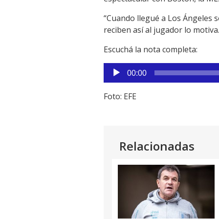
Link
“Cuando llegué a Los Ángeles
s
reciben así al jugador lo motiva
Escuchá la nota completa:
Reproductor
00:00
de
audio
Foto: EFE
Relacionadas