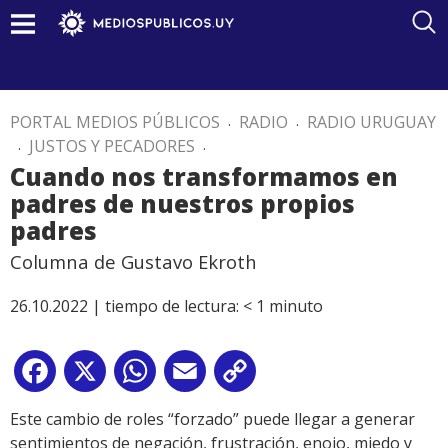
PORTAL MEDIOS PÚBLICOS
.
RADIO
.
RADIO URUGUAY
.
JUSTOS Y PECADORES
.
Cuando nos transformamos en
padres de nuestros propios
padres
Columna de Gustavo Ekroth
26.10.2022 |
tiempo de lectura:
< 1
minuto
Facebook
X
WhatsApp
Email
Copy
Link
Este cambio de roles “forzado” puede llegar a generar
sentimientos de negación, frustración, enojo, miedo y