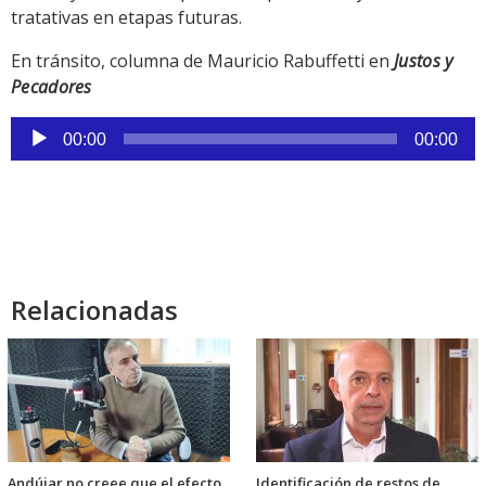
tratativas en etapas futuras.
En tránsito, columna de Mauricio Rabuffetti en
Justos y
Pecadores
Reproductor
00:00
00:00
de
audio
Relacionadas
Andújar no creee que el efecto
Identificación de restos de