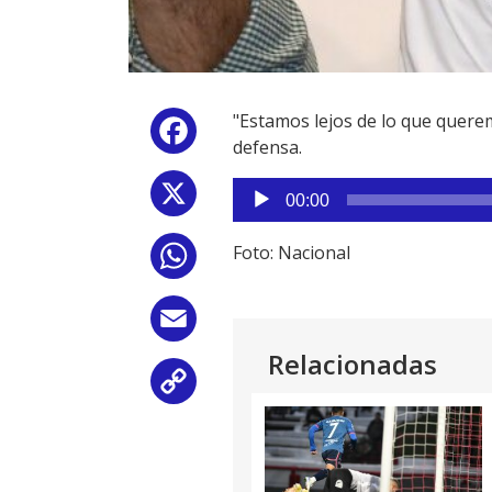
"Estamos lejos de lo que quere
Facebook
defensa.
Reproductor
X
00:00
de
audio
Foto: Nacional
WhatsApp
Email
Relacionadas
Copy
Link