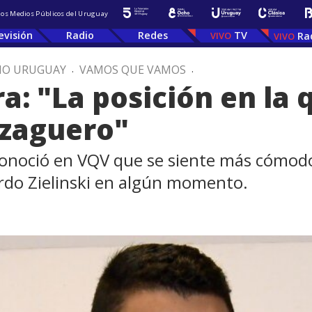
 los Medios Públicos del Uruguay
evisión
Radio
Redes
TV
Ra
IO URUGUAY
.
VAMOS QUE VAMOS
.
a: "La posición en la 
zaguero"
conoció en VQV que se siente más cómodo
cardo Zielinski en algún momento.