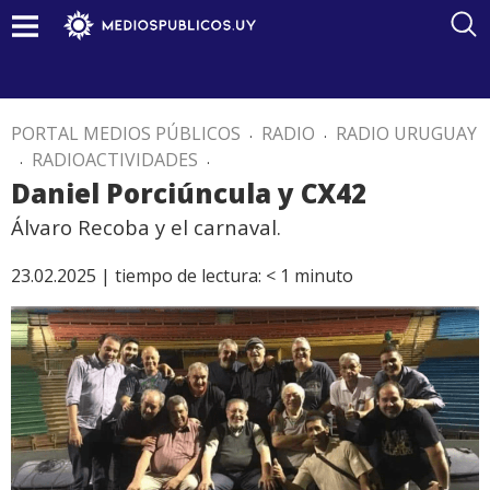
PORTAL MEDIOS PÚBLICOS
.
RADIO
.
RADIO URUGUAY
.
RADIOACTIVIDADES
.
Daniel Porciúncula y CX42
Álvaro Recoba y el carnaval.
23.02.2025 |
tiempo de lectura:
< 1
minuto