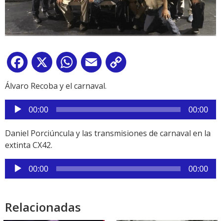
Facebook
X
WhatsApp
Email
Copy
Link
Álvaro Recoba y el carnaval.
Reproductor
00:00
00:00
de
audio
Daniel Porciúncula y las transmisiones de carnaval en la
extinta CX42.
Reproductor
00:00
00:00
de
audio
Relacionadas