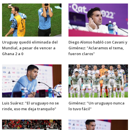
Uruguay quedó eliminada del
Diego Alonso habló con Cavani y
Mundial, a pesar de vencer a
Giménez: "Aclaramos el tema,
Ghana 2 a 0
fueron claros"
Luis Suárez: "El uruguayo no se
Giménez: "Un uruguayo nunca
rinde, eso me deja tranquilo"
lo tuvo fácil"