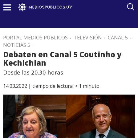
PORTAL MEDIOS PÚBLICOS
.
TELEVISIÓN
.
CANAL 5
.
NOTICIAS 5
.
Debaten en Canal 5 Coutinho y
Kechichian
Desde las 20.30 horas
14.03.2022 |
tiempo de lectura:
< 1
minuto