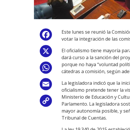
Este lunes se reunió la Comisió
Facebook
votar la integración de las com
El oficialismo tiene mayoría pa
X
dará curso a la sanción del pro
porque no haya “voluntad políti
WhatsApp
cátedras a comisión, según adel
La legisladora indicó que la ini
Email
oficialismo pretende tener la v
Ministerio de Educación y Cultu
Copy
Parlamento. La legisladora sos
mayor autonomía posible, y señ
Link
Tribunal de Cuentas.
La ley 19.340 de 2015 estableció