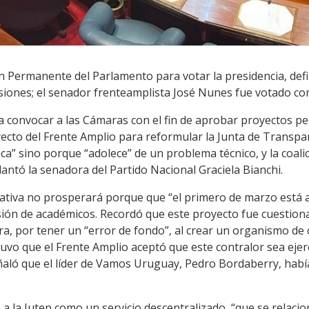
n Permanente del Parlamento para votar la presidencia, defi
isiones; el senador frenteamplista José Nunes fue votado c
ra convocar a las Cámaras con el fin de aprobar proyectos pe
yecto del Frente Amplio para reformular la Junta de Transpare
ca” sino porque “adolece” de un problema técnico, y la coali
antó la senadora del Partido Nacional Graciela Bianchi.
ciativa no prosperará porque que “el primero de marzo está a 
isión de académicos. Recordó que este proyecto fue cuestion
ra, por tener un “error de fondo”, al crear un organismo de
tuvo que el Frente Amplio aceptó que este contralor sea eje
aló que el líder de Vamos Uruguay, Pedro Bordaberry, habí
 a la Jutep como un servicio descentralizado, “que se relacio