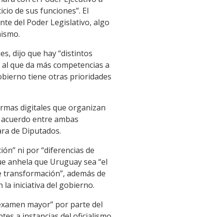
icio de sus funciones”. El
te del Poder Legislativo, algo
mismo.
s, dijo que hay “distintos
te al que da más competencias a
obierno tiene otras prioridades
formas digitales que organizan
ó acuerdo entre ambas
ara de Diputados.
ón” ni por “diferencias de
ue anhela que Uruguay sea “el
te transformación”, además de
la iniciativa del gobierno.
“examen mayor” por parte del
s a instancias del oficialismo.