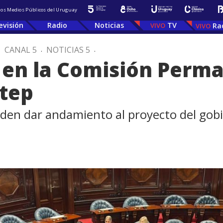
 los Medios Públicos del Uruguay
evisión
Radio
Noticias
TV
Ra
.
CANAL 5
.
NOTICIAS 5
.
 en la Comisión Perm
utep
nden dar andamiento al proyecto del gob