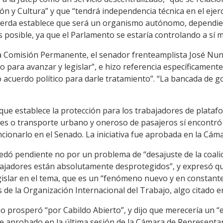
ón y Cultura” y que “tendrá independencia técnica en el ejerc
quierda establece que será un organismo autónomo, dependien
 posible, ya que el Parlamento se estaría controlando a sí 
la Comisión Permanente, el senador frenteamplista José Nune
smo para avanzar y legislar”, e hizo referencia específicamen
no acuerdo político para darle tratamiento”. “La bancada de g
 que establece la protección para los trabajadores de plata
enes o transporte urbano y oneroso de pasajeros sí encontr
cionarlo en el Senado. La iniciativa fue aprobada en la Cám
dó pendiente no por un problema de “desajuste de la coalici
bajadores están absolutamente desprotegidos”, y expresó q
gislar en el tema, que es un “fenómeno nuevo y en constan
de la Organización Internacional del Trabajo, algo citado en 
o prosperó “por Cabildo Abierto”, y dijo que merecería un 
 aprobado en la última sesión de la Cámara de Representante