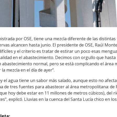
strada por OSE, tiene una mezcla diferente de las distintas
rvas alcancen hasta junio. El presidente de OSE, Raúl Monte
fíciles y el criterio es tratar de estirar un poco esas men
alidad en el abastecimiento. Decimos con orgullo que has
un abastecimiento normal, pero se está complicando el área 
la mezcla en el día de ayer”.
y el agua tiene un sabor más salado, aunque esto no afecta 
de tres fuentes para abastecer al área metropolitana: de 
ue hoy debe estar en 11 millones de metros cúbicos), del rí
s", explicó. Lluvias en la cuenca del Santa Lucía chico en lo
leta: