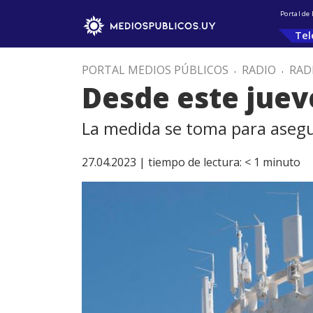
Portal de
Tel
PORTAL MEDIOS PÚBLICOS
.
RADIO
.
RAD
Desde este juev
La medida se toma para aseg
27.04.2023 |
tiempo de lectura:
< 1
minuto