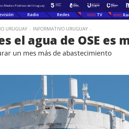
 los Medios Públicos del Uruguay
evisión
Radio
Redes
TV
Ra
IO URUGUAY
.
INFORMATIVO URUGUAY
.
es el agua de OSE es 
urar un mes más de abastecimiento