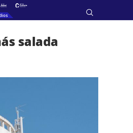
dios
más salada