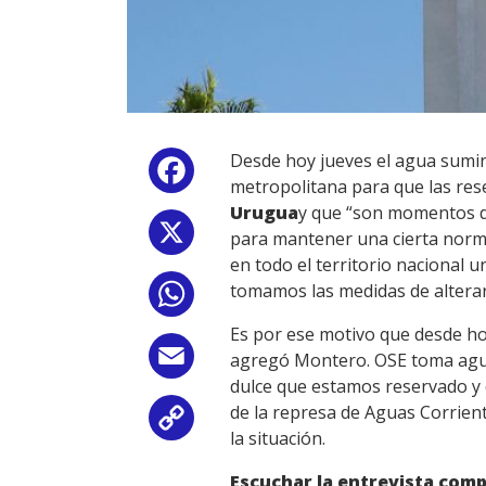
Desde hoy jueves el agua sumini
Facebook
metropolitana para que las rese
Urugua
y que “son momentos di
X
para mantener una cierta norm
en todo el territorio nacional 
tomamos las medidas de alterar 
WhatsApp
Es por ese motivo que desde ho
Email
agregó Montero. OSE toma agua 
dulce que estamos reservado y q
de la represa de Aguas Corriente
Copy
la situación.
Link
Escuchar la entrevista comp