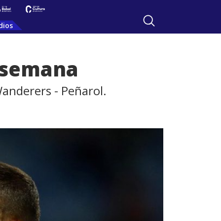
dios
e semana
Wanderers - Peñarol.