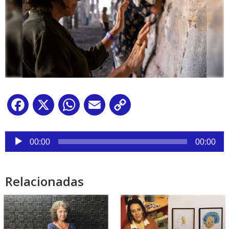
Facebook
X
WhatsApp
Email
Copy
Link
Reproductor
de
00:00
00:00
audio
Relacionadas