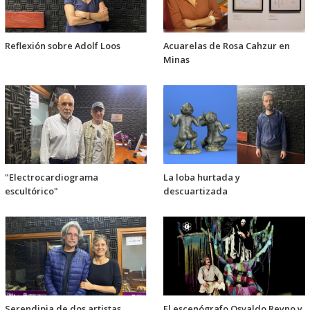
Reflexión sobre Adolf Loos
Acuarelas de Rosa Cahzur en
Minas
"Electrocardiograma
La loba hurtada y
escultórico"
descuartizada
Serendipia de dos artistas
El escenógrafo Osvaldo Reyno y