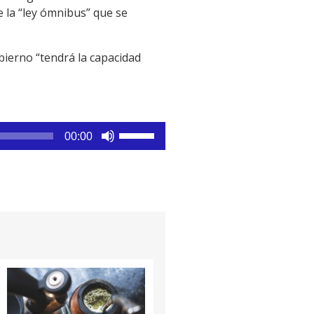
e la “ley ómnibus” que se
bierno “tendrá la capacidad
Utiliza
00:00
las
teclas
de
flecha
arriba/abajo
para
aumentar
o
disminuir
el