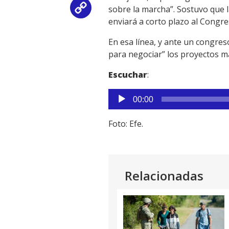
sobre la marcha”. Sostuvo que l
Copy
enviará a corto plazo al Congres
Link
En esa línea, y ante un congres
para negociar” los proyectos m
Escuchar
:
Reproductor
00:00
de
audio
Foto: Efe.
Relacionadas