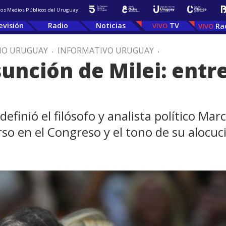
 los Medios Públicos del Uruguay
evisión
Radio
Noticias
TV
Ra
IO URUGUAY
.
INFORMATIVO URUGUAY
.
sunción de Milei: entre
definió el filósofo y analista político Mar
rso en el Congreso y el tono de su alocuc