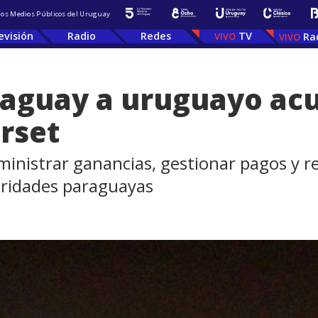
 los Medios Públicos del Uruguay
evisión
Radio
Redes
TV
Ra
raguay a uruguayo ac
rset
inistrar ganancias, gestionar pagos y re
oridades paraguayas