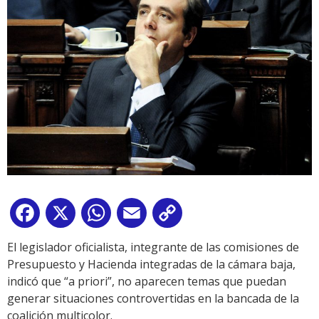
Facebook
X
WhatsApp
Email
Copy
Link
El legislador oficialista, integrante de las comisiones de
Presupuesto y Hacienda integradas de la cámara baja,
indicó que “a priori”, no aparecen temas que puedan
generar situaciones controvertidas en la bancada de la
coalición multicolor.