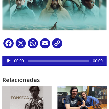
Facebook
X
WhatsApp
Email
Copy
Link
Reproductor
de
00:00
00:00
audio
Relacionadas