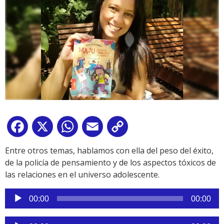
Facebook
X
WhatsApp
Email
Copy
Link
Entre otros temas, hablamos con ella del peso del éxito,
de la policía de pensamiento y de los aspectos tóxicos de
las relaciones en el universo adolescente.
Reproductor
00:00
00:00
de
audio
Reproductor