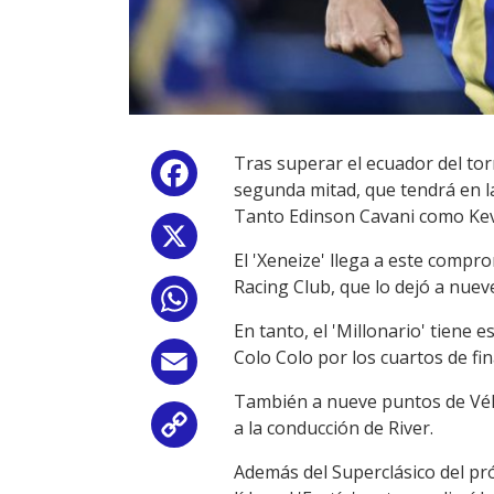
Tras superar el ecuador del tor
Facebook
segunda mitad, que tendrá en la
Tanto Edinson Cavani como Kevi
X
El 'Xeneize' llega a este compr
Racing Club, que lo dejó a nueve
WhatsApp
En tanto, el 'Millonario' tiene 
Colo Colo por los cuartos de fi
Email
También a nueve puntos de Véle
a la conducción de River.
Copy
Además del Superclásico del pr
Link