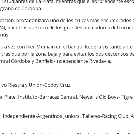
aído Estudiantes de La Plata, mientras que el sorprendente esc
elgrano de Córdoba.
ificación, protagonizará uno de los cruces más encumbrados 
24), mientras que otro de los grandes animadores del torne
anús.
ra vez con Iker Muniain en el banquillo, será visitante ante
ntras que por la zona baja y para evitar los dos descensos 
ntral Córdoba y Banfield-Independiente Rivadavia.
tivo Riestra y Unión-Godoy Cruz.
r Plate, Instituto-Barracas Central, Newell’s Old Boys-Tigre
 Independiente-Argentinos Juniors, Talleres-Racing Club, 