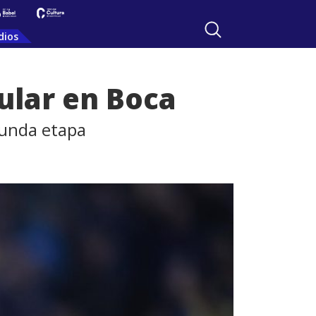
dios
tular en Boca
gunda etapa