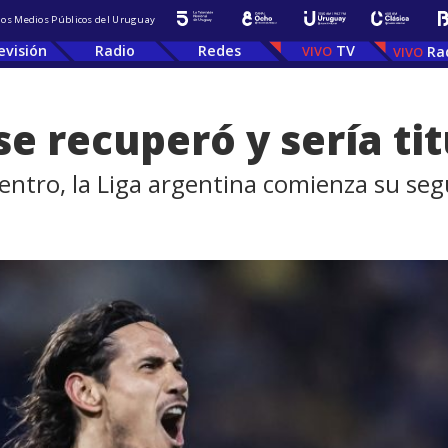
 los Medios Públicos del Uruguay
evisión
Radio
Redes
TV
Ra
e recuperó y sería ti
entro, la Liga argentina comienza su se