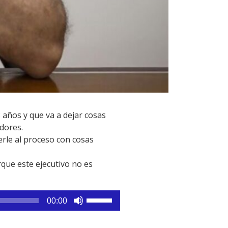
 años y que va a dejar cosas
adores.
rle al proceso con cosas
que este ejecutivo no es
Utiliza
00:00
las
teclas