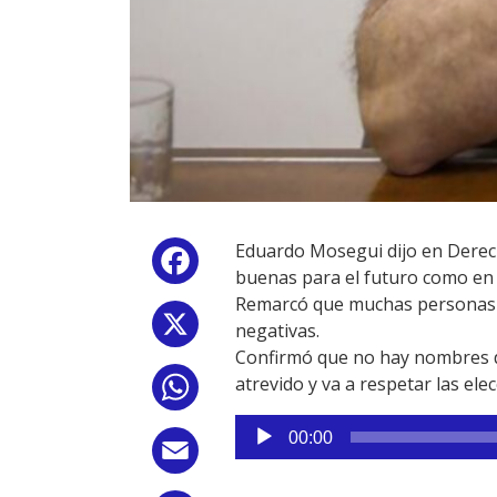
Eduardo Mosegui dijo en Derech
Facebook
buenas para el futuro como en e
Remarcó que muchas personas e
X
negativas.
Confirmó que no hay nombres de
atrevido y va a respetar las ele
WhatsApp
Reproductor
00:00
de
Email
audio