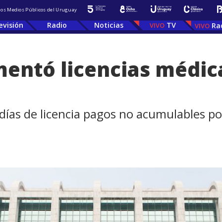
 los Medios Públicos del Uruguay
evisión
Radio
Noticias
TV
Ra
mentó licencias médica
 días de licencia pagos no acumulables 