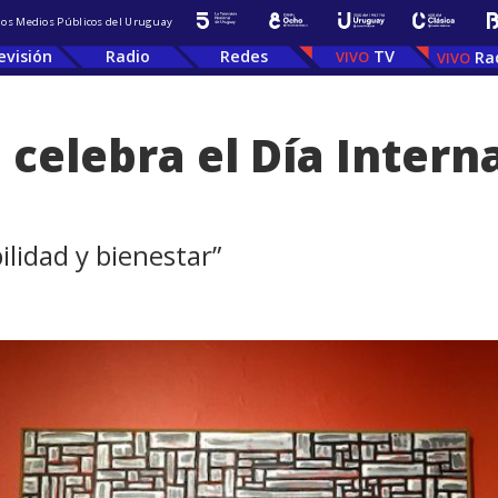
 los Medios Públicos del Uruguay
evisión
Radio
Redes
TV
Ra
 celebra el Día Intern
ilidad y bienestar”