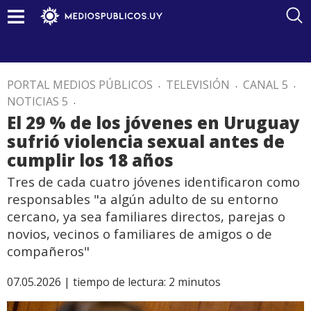
PORTAL MEDIOS PÚBLICOS
.
TELEVISIÓN
.
CANAL 5
.
NOTICIAS 5
.
El 29 % de los jóvenes en Uruguay
sufrió violencia sexual antes de
cumplir los 18 años
Tres de cada cuatro jóvenes identificaron como
responsables "a algún adulto de su entorno
cercano, ya sea familiares directos, parejas o
novios, vecinos o familiares de amigos o de
compañeros"
07.05.2026 |
tiempo de lectura:
2
minutos