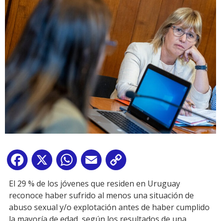
Facebook
X
WhatsApp
Email
Copy
Link
El 29 % de los jóvenes que residen en Uruguay
reconoce haber sufrido al menos una situación de
abuso sexual y/o explotación antes de haber cumplido
la mayoría de edad, según los resultados de una