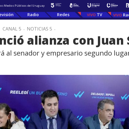
 los Medios Públicos del Uruguay
evisión
Radio
Redes
TV
Ra
.
CANAL 5
.
NOTICIAS 5
.
ció alianza con Juan 
rá al senador y empresario segundo lugar 