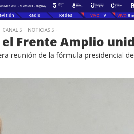
 los Medios Públicos del Uruguay
evisión
Radio
Redes
TV
Ra
.
CANAL 5
.
NOTICIAS 5
.
s el Frente Amplio uni
era reunión de la fórmula presidencial de