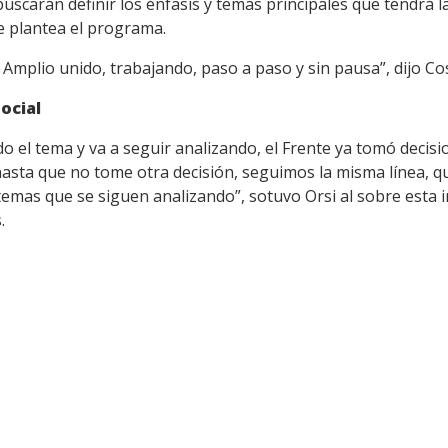
uscarán definir los énfasis y temas principales que tendrá 
e plantea el programa.
e Amplio unido, trabajando, paso a paso y sin pausa”, dijo Co
social
do el tema y va a seguir analizando, el Frente ya tomó deci
hasta que no tome otra decisión, seguimos la misma línea, que
mas que se siguen analizando”, sotuvo Orsi al sobre esta in
.