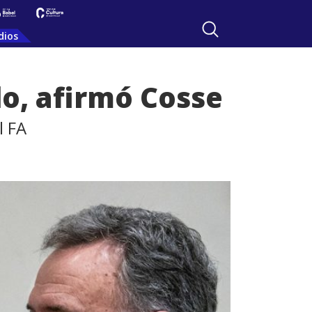
dios
do, afirmó Cosse
l FA