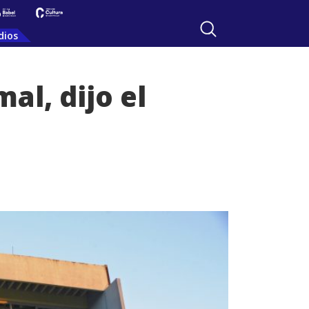
dios
al, dijo el