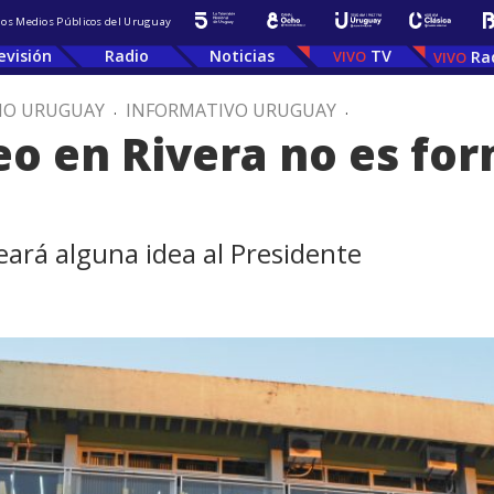
 los Medios Públicos del Uruguay
evisión
Radio
Noticias
TV
Ra
IO URUGUAY
.
INFORMATIVO URUGUAY
.
o en Rivera no es form
eará alguna idea al Presidente