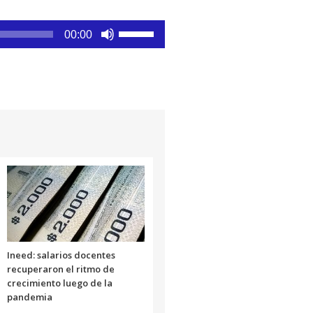
Utiliza
00:00
las
teclas
de
flecha
arriba/abajo
para
aumentar
o
disminuir
el
volumen.
Ineed: salarios docentes
recuperaron el ritmo de
crecimiento luego de la
pandemia