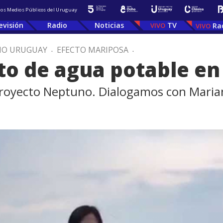
 los Medios Públicos del Uruguay
evisión
Radio
Noticias
TV
Ra
IO URUGUAY
.
EFECTO MARIPOSA
.
o de agua potable en 
Proyecto Neptuno. Dialogamos con Maria