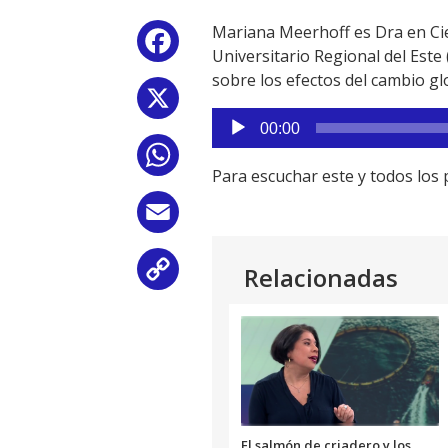
Mariana Meerhoff es Dra en Cie
Facebook
Universitario Regional del Este 
sobre los efectos del cambio gl
X
Reproductor
00:00
de
WhatsApp
audio
Para escuchar este y todos lo
Email
Relacionadas
Copy
Link
El salmón de criadero y los