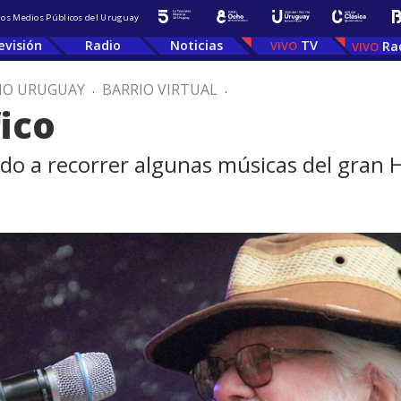
 los Medios Públicos del Uruguay
evisión
Radio
Noticias
TV
Ra
IO URUGUAY
.
BARRIO VIRTUAL
.
ico
cado a recorrer algunas músicas del gran