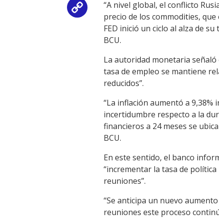
“A nivel global, el conflicto Ru
Copy
precio de los commodities, que 
FED inició un ciclo al alza de s
Link
BCU.
La autoridad monetaria señaló 
tasa de empleo se mantiene rela
reducidos”.
“La inflación aumentó a 9,38% i
incertidumbre respecto a la dur
financieros a 24 meses se ubic
BCU.
En este sentido, el banco infor
“incrementar la tasa de polític
reuniones”.
“Se anticipa un nuevo aumento d
reuniones este proceso continúe,