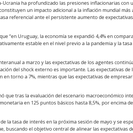
sia-Ucrania ha profundizado las presiones inflacionarias con u
constituyen un impacto adicional a la inflación mundial más a
u tasa referencial ante el persistente aumento de expectativas
que “en Uruguay, la economía se expandió 4,4% en comparaci
tivamente estable en el nivel previo a la pandemia y la tas
nteranual a marzo y las expectativas de los agentes continú
ación del shock externo es importante. Las expectativas de l
an en torno a 7%, mientras que las expectativas de empresar
mó que tras la evaluación del escenario macroeconómico inter
a monetaria en 125 puntos básicos hasta 8,5%, por encima de
e la tasa de interés en la próxima sesión de mayo y se espe
 buscando el objetivo central de alinear las expectativas de