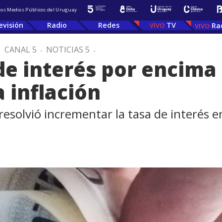
 los Medios Públicos del Uruguay
evisión
Radio
Redes
TV
Ra
.
CANAL 5
.
NOTICIAS 5
.
de interés por encima 
 inflación
resolvió incrementar la tasa de interés 