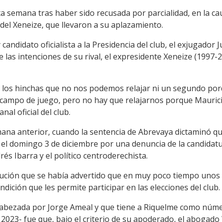
a semana tras haber sido recusada por parcialidad, en la ca
 del Xeneize, que llevaron a su aplazamiento.
y candidato oficialista a la Presidencia del club, el exjugado
las intenciones de su rival, el expresidente Xeneize (1997-
a los hinchas que no nos podemos relajar ni un segundo por
 campo de juego, pero no hay que relajarnos porque Maurici
al oficial del club.
mana anterior, cuando la sentencia de Abrevaya dictaminó qu
 el domingo 3 de diciembre por una denuncia de la candidatu
s Ibarra y el político centroderechista.
solución que se había advertido que en muy poco tiempo unos
ndición que les permite participar en las elecciones del club.
ncabezada por Jorge Ameal y que tiene a Riquelme como núm
 2023- fue que, bajo el criterio de su apoderado, el abogado 