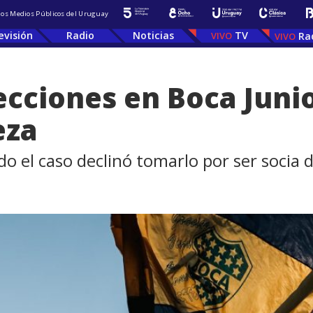
 los Medios Públicos del Uruguay
evisión
Radio
Noticias
TV
Ra
lecciones en Boca Juni
eza
do el caso declinó tomarlo por ser socia d