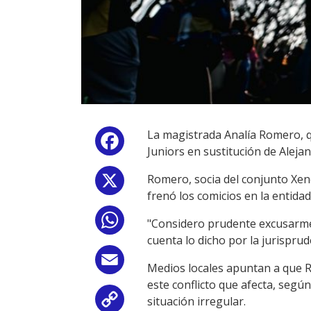
La magistrada Analía Romero, q
Facebook
Juniors en sustitución de Aleja
Romero, socia del conjunto Xen
X
frenó los comicios en la entidad
WhatsApp
"Considero prudente excusarme d
cuenta lo dicho por la jurisprud
Email
Medios locales apuntan a que R
este conflicto que afecta, según
situación irregular.
Copy