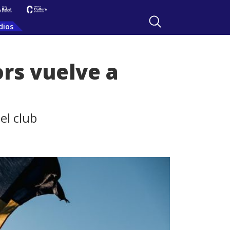
dios
ors vuelve a
el club