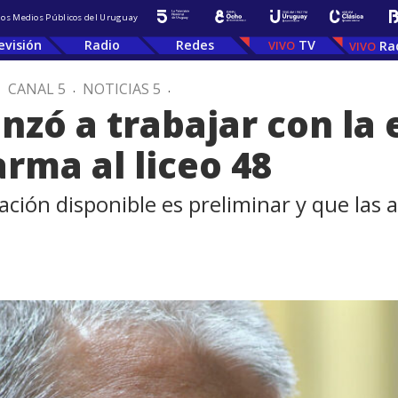
 los Medios Públicos del Uruguay
evisión
Radio
Redes
TV
Ra
.
CANAL 5
.
NOTICIAS 5
.
nzó a trabajar con la
rma al liceo 48
ación disponible es preliminar y que las