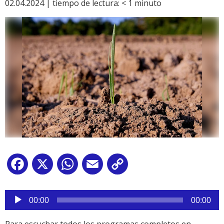
02.04.2024 |
tiempo de lectura:
< 1
minuto
Facebook
X
WhatsApp
Email
Copy
Link
Reproductor
de
00:00
00:00
audio
Para escuchar todos los programas completos en